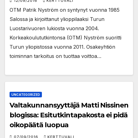
12/09/2016
KERTTUVALI
OTM Patrik Nyström on syntynyt vuonna 1985
Salossa ja kirjoittanut ylioppilaaksi Turun
Luostarivuoren lukiosta vuonna 2004.
Korkeakoulututkintonsa (OTM) Nyström suoritti
Turun yliopistossa vuonna 2011. Osakeyhtiön
toiminnan tarkoitus on tuottaa voittoa…
UNCATEGORIZED
Valtakunnansyyttäjä Matti Nissinen
blogissa: Esitutkintapakosta ei pidä
oikopäätä luopua
07/09/2016
KERTTUVALI