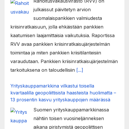
Rahoitusvakausvirasto (RVV) on
julkaissut päivitetyn arvion
suomalaispankkien valmiudesta
kriisinratkaisuun, jolla ehkäistään pankkien
kaatumisen laajamittaisia vaikutuksia. Raportissa
RVV avaa pankkien kriisinratkaisujärjestelmän
toimintaa ja miten pankkien kriisitilanteisiin
varaudutaan. Pankkien kriisinratkaisujärjestelmän
tarkoituksena on taloudellisiin
[...]
Yrityskauppamarkkina vilkastui toisella
kvartaalilla geopoliittisista haasteista huolimatta –
13 prosentin kasvu yrityskauppojen määrässä
Suomen yrityskauppamarkkinassa
nähtiin toisen vuosineljänneksen
aikana piristymistä geopoliittisen