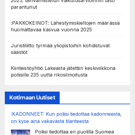
2025: lainvalmistelun vaikutusarvioinnin taso
parantunut
:PAKKOKEINOT: Lähestymiskieltojen määrässä
huomattavaa kasvua vuonna 2025
Juristiliitto tyrmää yliopistoihin kohdistuvat
säästöt
Kiinteistöyhtiö Lakeasta jätettiin keskiviikkona
poliisille 235 uutta rikosilmoitusta
Kotimaan Uutiset
:KADONNEET: Kun poliisi tiedottaa kadonneesta,
on kyse aina vakavasta tilanteesta
Poliisi tiedottaa eri puolilla Suomea