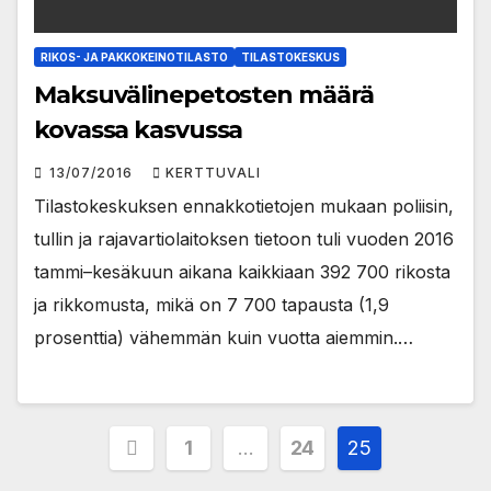
RIKOS- JA PAKKOKEINOTILASTO
TILASTOKESKUS
Maksuvälinepetosten määrä
kovassa kasvussa
13/07/2016
KERTTUVALI
Tilastokeskuksen ennakkotietojen mukaan poliisin,
tullin ja rajavartiolaitoksen tietoon tuli vuoden 2016
tammi–kesäkuun aikana kaikkiaan 392 700 rikosta
ja rikkomusta, mikä on 7 700 tapausta (1,9
prosenttia) vähemmän kuin vuotta aiemmin.…
Artikkelien
1
…
24
25