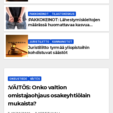
vaikutusarvioinnin taso parantunut
PAKKOKEINOT
TILASTOKESKUS
:PAKKOKEINOT: Lähestymiskieltojen
määrässä huomattavaa kasvua
vuonna 2025
JURISTILIITTO
KANNANOTOT
Juristiliitto tyrmää yliopistoihin
kohdistuvat säästöt
OIKEUSTIEDE
VÄITÖS
:VÄITÖS: Onko valtion
omistajaohjaus osakeyhtiölain
mukaista?