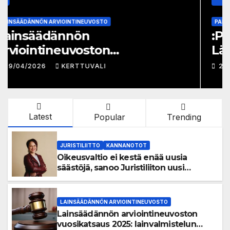
PAKKOKEINOT
TILASTOKESKUS
:PAKKOKEINOT:
Lähestymiskieltojen määrässä
huomattavaa kasvua vuonna
27/03/2026
KERTTUVALI
2025
Latest
Popular
Trending
JURISTILIITTO
KANNANOTOT
Oikeusvaltio ei kestä enää uusia
säästöjä, sanoo Juristiliiton uusi
toiminnanjohtaja
LAINSÄÄDÄNNÖN ARVIOINTINEUVOSTO
Lainsäädännön arviointineuvoston
vuosikatsaus 2025: lainvalmistelun