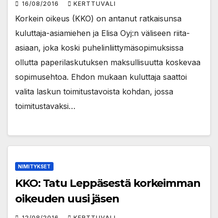
16/08/2016
KERTTUVALI
Korkein oikeus (KKO) on antanut ratkaisunsa
kuluttaja-asiamiehen ja Elisa Oyj:n väliseen riita-
asiaan, joka koski puhelinliittymäsopimuksissa
ollutta paperilaskutuksen maksullisuutta koskevaa
sopimusehtoa. Ehdon mukaan kuluttaja saattoi
valita laskun toimitustavoista kohdan, jossa
toimitustavaksi…
NIMITYKSET
KKO: Tatu Leppäsestä korkeimman
oikeuden uusi jäsen
12/08/2016
KERTTUVALI