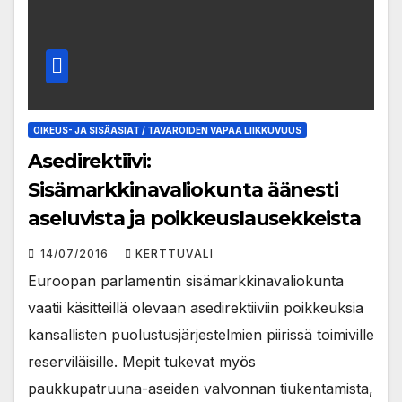
OIKEUS- JA SISÄASIAT / TAVAROIDEN VAPAA LIIKKUVUUS
Asedirektiivi:
Sisämarkkinavaliokunta äänesti
aseluvista ja poikkeuslausekkeista
14/07/2016
KERTTUVALI
Euroopan parlamentin sisämarkkinavaliokunta
vaatii käsitteillä olevaan asedirektiiviin poikkeuksia
kansallisten puolustusjärjestelmien piirissä toimiville
reserviläisille. Mepit tukevat myös
paukkupatruuna-aseiden valvonnan tiukentamista,