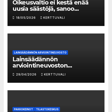
Oikeusvaltio ei kestä enää
uusia säästöjä, sanoo
Juristiliiton uusi
18/05/2026
KERTTUVALI
toiminnanjohtaja
LAINSÄÄDÄNNÖN ARVIOINTINEUVOSTO
Lainsäädännön
arviointineuvoston
vuosikatsaus 2025:
29/04/2026
KERTTUVALI
lainvalmistelun
vaikutusarvioinnin taso
parantunut
PAKKOKEINOT
TILASTOKESKUS