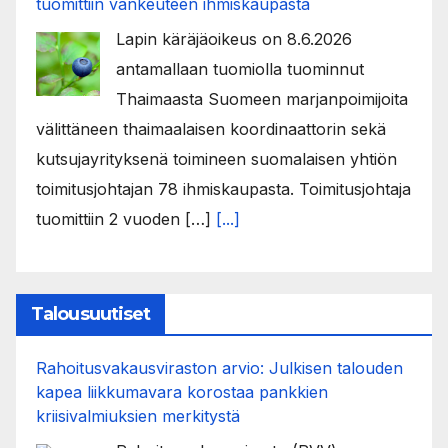
tuomittiin vankeuteen ihmiskaupasta
Lapin käräjäoikeus on 8.6.2026
antamallaan tuomiolla tuominnut
Thaimaasta Suomeen marjanpoimijoita
välittäneen thaimaalaisen koordinaattorin sekä
kutsujayrityksenä toimineen suomalaisen yhtiön
toimitusjohtajan 78 ihmiskaupasta. Toimitusjohtaja
tuomittiin 2 vuoden […]
[...]
Talousuutiset
Rahoitusvakausviraston arvio: Julkisen talouden
kapea liikkumavara korostaa pankkien
kriisivalmiuksien merkitystä