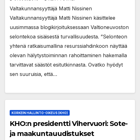
Valtakunnansyyttäjä Matti Nissinen
Valtakunnansyyttäjä Matti Nissinen käsittelee
uusimmassa blogikirjoituksessaan Valtioneuvoston
selontekoa sisäisestä turvallisuudesta. ”Selonteon
yhtenä ratkaisumallina resurssiahdinkoon näyttää
olevan hälytystoiminnan rahoittaminen hakemalla
tarvittavat säästöt esitutkinnasta. Ovatko hyödyt
sen suuruisia, että…
KORKEIN HALLINTO-OIKEUS (KHO)
KHO:n presidentti Vihervuori: Sote-
ja maakuntauudistukset