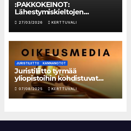
:PAKKOKEINOT:
Lähestymiskieltojen
määrässä huomattavaa
27/03/2026
KERTTUVALI
kasvua vuonna 2025
JURISTILIITTO
KANNANOTOT
Juristiliitto tyrmää
yliopistoihin kohdistuvat
säästöt
07/08/2025
KERTTUVALI