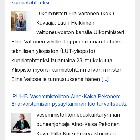
kunniatohtoriksi
Ulkoministeri Elia Valtonen (kok.)
Kuvaaja: Lauri Heikkinen,
valtioneuvoston kanslia Ulkoministeri
Elina Valtonen vihittiin Lappeenrannan-Lahden
teknillisen yliopiston (LUT-yliopisto)
kunniatohtoriksi lauantaina 23. toukokuuta.
Yliopisto myönsi kunniatohtorin arvon ministeri
Elina Valtoselle tunnustuksena hänen
[...]
:PUHE: Vasemmistoliiton Aino-Kaisa Pekonen:
Eriarvoistumisen pysäyttäminen luo turvallisuutta
Vasemmistoliiton eduskuntaryhmän
puheenjohtaja Aino-Kaisa Pekonen
Kuva: Hilla Kurki Eriarvoistumisen