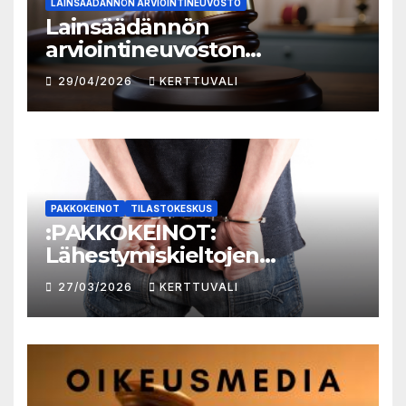
LAINSÄÄDÄNNÖN ARVIOINTINEUVOSTO
Lainsäädännön
arviointineuvoston
vuosikatsaus 2025:
29/04/2026
KERTTUVALI
lainvalmistelun
vaikutusarvioinnin taso
parantunut
PAKKOKEINOT
TILASTOKESKUS
:PAKKOKEINOT:
Lähestymiskieltojen
määrässä huomattavaa
27/03/2026
KERTTUVALI
kasvua vuonna 2025