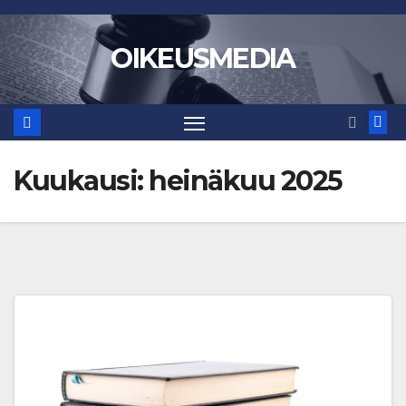
Skip
to
OIKEUSMEDIA
content
Kuukausi:
heinäkuu 2025