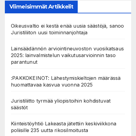
Viimeisimmät Artikkelit
Oikeusvaltio ei kestä enää uusia säästöjä, sanoo
Juristiliiton uusi toiminnanjohtaja
Lainsäädännön arviointineuvoston vuosikatsaus
2025: lainvalmistelun vaikutusarvioinnin taso
parantunut
:PAKKOKEINOT: Lähestymiskieltojen määrässä
huomattavaa kasvua vuonna 2025
Juristiliitto tyrmää yliopistoihin kohdistuvat
säästöt
Kiinteistöyhtiö Lakeasta jätettiin keskiviikkona
poliisille 235 uutta rikosilmoitusta