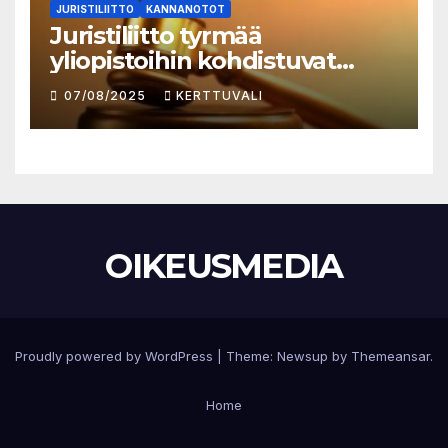
JURISTILIITTO
KANNANOTOT
Juristiliitto tyrmää
yliopistoihin kohdistuvat
säästöt
07/08/2025
KERTTUVALI
OIKEUSMEDIA
Proudly powered by WordPress
|
Theme:
Newsup
by
Themeansar
.
Home