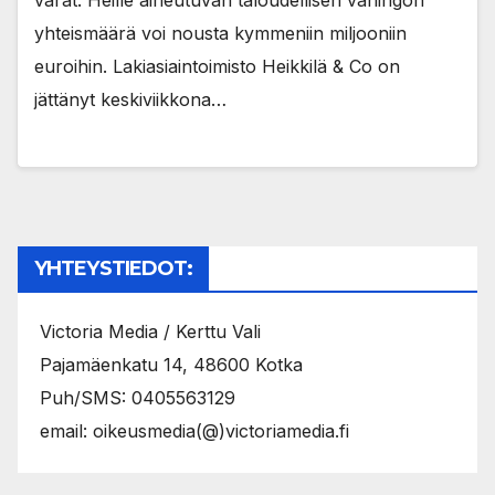
varat. Heille aiheutuvan taloudellisen vahingon
yhteismäärä voi nousta kymmeniin miljooniin
euroihin. Lakiasiaintoimisto Heikkilä & Co on
jättänyt keskiviikkona…
YHTEYSTIEDOT:
Victoria Media / Kerttu Vali
Pajamäenkatu 14, 48600 Kotka
Puh/SMS: 0405563129
email: oikeusmedia(@)victoriamedia.fi