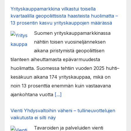
Yrityskauppamarkkina vilkastui toisella
kvartaalilla geopoliittisista haasteista huolimatta –
13 prosentin kasvu yrityskauppojen määrässä
Suomen yrityskauppamarkkinassa
nähtiin toisen vuosineljänneksen
aikana piristymistä geopoliittisen
tilanteen aiheuttamasta epävarmuudesta
huolimatta. Suomessa tehtiin vuoden 2025 huhti–
kesäkuun aikana 174 yrityskauppaa, mikä on
noin 13 prosenttia enemmän kuin vastaavana
ajankohtana vuotta
[...]
Vienti Yhdysvaltoihin väheni – tullineuvottelujen
vaikutusta ei silti näy
Tavaroiden ja palveluiden vienti