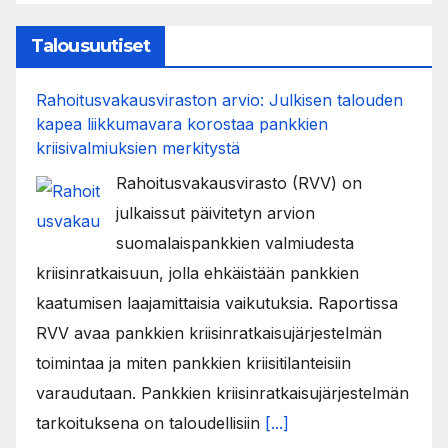
Talousuutiset
Rahoitusvakausviraston arvio: Julkisen talouden
kapea liikkumavara korostaa pankkien
kriisivalmiuksien merkitystä
Rahoitusvakausvirasto (RVV) on
julkaissut päivitetyn arvion
suomalaispankkien valmiudesta
kriisinratkaisuun, jolla ehkäistään pankkien
kaatumisen laajamittaisia vaikutuksia. Raportissa
RVV avaa pankkien kriisinratkaisujärjestelmän
toimintaa ja miten pankkien kriisitilanteisiin
varaudutaan. Pankkien kriisinratkaisujärjestelmän
tarkoituksena on taloudellisiin
[...]