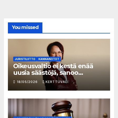
You missed
JURISTILIITTO
KANNANOTOT
Oikeusvaltio ei kestä enää
uusia säästöjä, sanoo
Juristiliiton uusi
18/05/2026
KERTTUVALI
toiminnanjohtaja