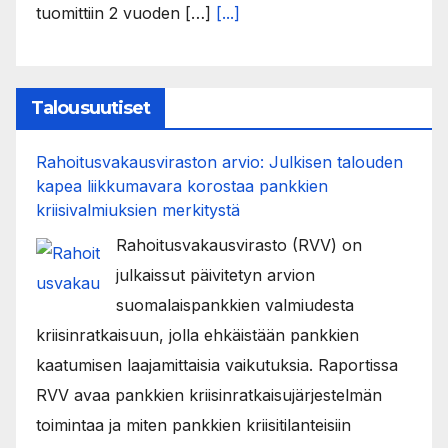
tuomittiin 2 vuoden […]
[...]
Talousuutiset
Rahoitusvakausviraston arvio: Julkisen talouden
kapea liikkumavara korostaa pankkien
kriisivalmiuksien merkitystä
Rahoitusvakausvirasto (RVV) on
julkaissut päivitetyn arvion
suomalaispankkien valmiudesta
kriisinratkaisuun, jolla ehkäistään pankkien
kaatumisen laajamittaisia vaikutuksia. Raportissa
RVV avaa pankkien kriisinratkaisujärjestelmän
toimintaa ja miten pankkien kriisitilanteisiin