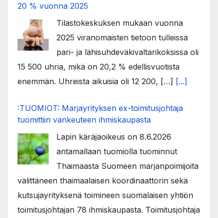
20 % vuonna 2025
Tilastokeskuksen mukaan vuonna
2025 viranomaisten tietoon tulleissa
pari- ja lähisuhdeväkivaltarikoksissa oli
15 500 uhria, mikä on 20,2 % edellisvuotista
enemmän. Uhreista aikuisia oli 12 200, […]
[...]
:TUOMIOT: Marjayrityksen ex-toimitusjohtaja
tuomittiin vankeuteen ihmiskaupasta
Lapin käräjäoikeus on 8.6.2026
antamallaan tuomiolla tuominnut
Thaimaasta Suomeen marjanpoimijoita
välittäneen thaimaalaisen koordinaattorin sekä
kutsujayrityksenä toimineen suomalaisen yhtiön
toimitusjohtajan 78 ihmiskaupasta. Toimitusjohtaja