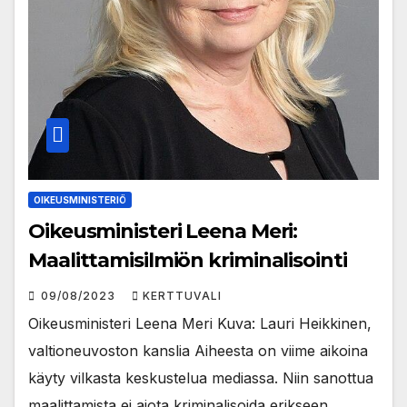
OIKEUSMINISTERIÖ
Oikeusministeri Leena Meri:
Maalittamisilmiön kriminalisointi
09/08/2023
KERTTUVALI
Oikeusministeri Leena Meri Kuva: Lauri Heikkinen,
valtioneuvoston kanslia Aiheesta on viime aikoina
käyty vilkasta keskustelua mediassa. Niin sanottua
maalittamista ei aiota kriminalisoida erikseen,