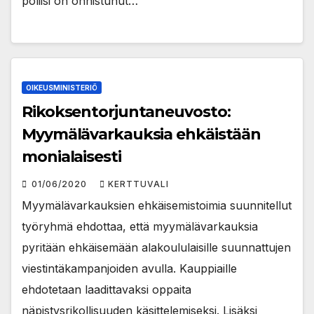
poliisi on onnistunut…
OIKEUSMINISTERIÖ
Rikoksentorjuntaneuvosto:
Myymälävarkauksia ehkäistään
monialaisesti
01/06/2020
KERTTUVALI
Myymälävarkauksien ehkäisemistoimia suunnitellut
työryhmä ehdottaa, että myymälävarkauksia
pyritään ehkäisemään alakoululaisille suunnattujen
viestintäkampanjoiden avulla. Kauppiaille
ehdotetaan laadittavaksi oppaita
näpistysrikollisuuden käsittelemiseksi. Lisäksi