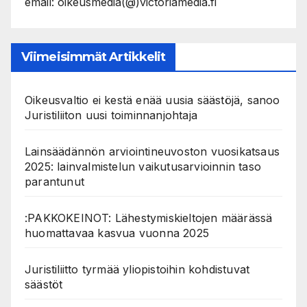
email: oikeusmedia(@)victoriamedia.fi
Viimeisimmät Artikkelit
Oikeusvaltio ei kestä enää uusia säästöjä, sanoo
Juristiliiton uusi toiminnanjohtaja
Lainsäädännön arviointineuvoston vuosikatsaus
2025: lainvalmistelun vaikutusarvioinnin taso
parantunut
:PAKKOKEINOT: Lähestymiskieltojen määrässä
huomattavaa kasvua vuonna 2025
Juristiliitto tyrmää yliopistoihin kohdistuvat
säästöt