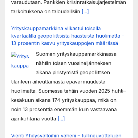
varaudutaan. Pankkien kriisinratkaisujärjestelmän
tarkoituksena on taloudellisiin
[...]
Yrityskauppamarkkina vilkastui toisella
kvartaalilla geopoliittisista haasteista huolimatta –
13 prosentin kasvu yrityskauppojen määrässä
Suomen yrityskauppamarkkinassa
nähtiin toisen vuosineljänneksen
aikana piristymistä geopoliittisen
tilanteen aiheuttamasta epävarmuudesta
huolimatta. Suomessa tehtiin vuoden 2025 huhti–
kesäkuun aikana 174 yrityskauppaa, mikä on
noin 13 prosenttia enemmän kuin vastaavana
ajankohtana vuotta
[...]
Vienti Yhdysvaltoihin väheni – tullineuvottelujen