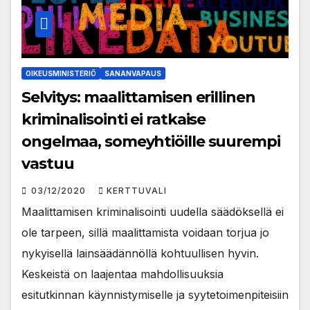
OIKEUSMINISTERIÖ
SANANVAPAUS
Selvitys: maalittamisen erillinen
kriminalisointi ei ratkaise
ongelmaa, someyhtiöille suurempi
vastuu
03/12/2020
KERTTUVALI
Maalittamisen kriminalisointi uudella säädöksellä ei
ole tarpeen, sillä maalittamista voidaan torjua jo
nykyisellä lainsäädännöllä kohtuullisen hyvin.
Keskeistä on laajentaa mahdollisuuksia
esitutkinnan käynnistymiselle ja syytetoimenpiteisiin