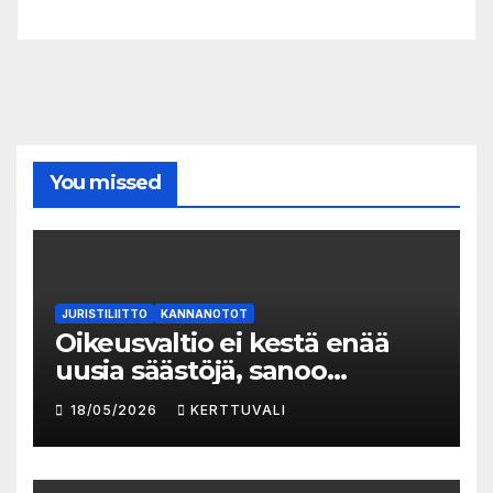
You missed
JURISTILIITTO
KANNANOTOT
Oikeusvaltio ei kestä enää
uusia säästöjä, sanoo
Juristiliiton uusi
18/05/2026
KERTTUVALI
toiminnanjohtaja