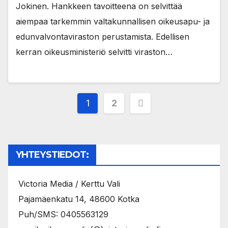
Jokinen. Hankkeen tavoitteena on selvittää
aiempaa tarkemmin valtakunnallisen oikeusapu- ja
edunvalvontaviraston perustamista. Edellisen
kerran oikeusministeriö selvitti viraston…
Artikkelien
1
2
sivutus
YHTEYSTIEDOT:
Victoria Media / Kerttu Vali
Pajamäenkatu 14, 48600 Kotka
Puh/SMS: 0405563129