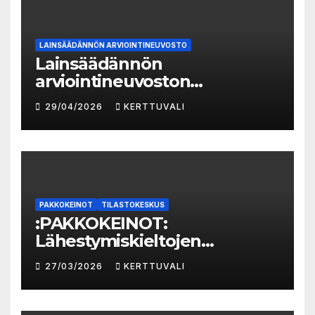
LAINSÄÄDÄNNÖN ARVIOINTINEUVOSTO
Lainsäädännön
arviointineuvoston
vuosikatsaus 2025:
29/04/2026
KERTTUVALI
lainvalmistelun
vaikutusarvioinnin taso
parantunut
PAKKOKEINOT
TILASTOKESKUS
:PAKKOKEINOT:
Lähestymiskieltojen
määrässä huomattavaa
27/03/2026
KERTTUVALI
kasvua vuonna 2025