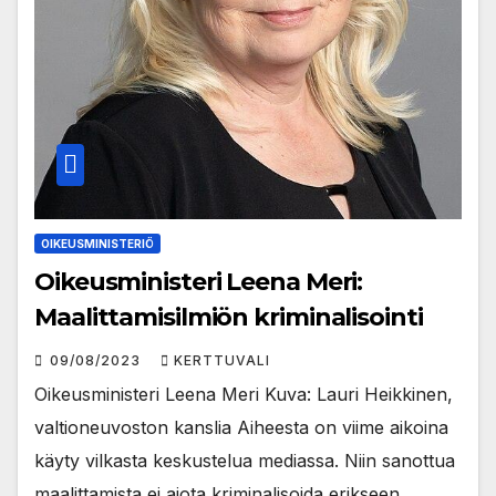
OIKEUSMINISTERIÖ
Oikeusministeri Leena Meri:
Maalittamisilmiön kriminalisointi
09/08/2023
KERTTUVALI
Oikeusministeri Leena Meri Kuva: Lauri Heikkinen,
valtioneuvoston kanslia Aiheesta on viime aikoina
käyty vilkasta keskustelua mediassa. Niin sanottua
maalittamista ei aiota kriminalisoida erikseen,