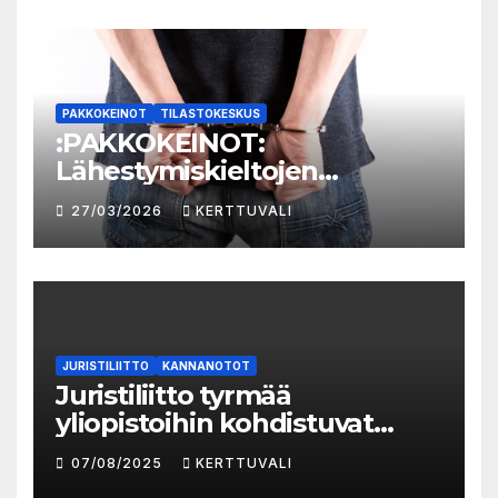
vaikutusarvioinnin taso
parantunut
PAKKOKEINOT
TILASTOKESKUS
:PAKKOKEINOT:
Lähestymiskieltojen
määrässä huomattavaa
27/03/2026
KERTTUVALI
kasvua vuonna 2025
JURISTILIITTO
KANNANOTOT
Juristiliitto tyrmää
yliopistoihin kohdistuvat
säästöt
07/08/2025
KERTTUVALI