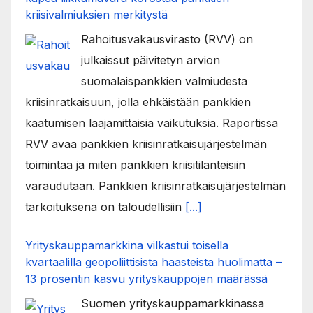
kriisivalmiuksien merkitystä
Rahoitusvakausvirasto (RVV) on
julkaissut päivitetyn arvion
suomalaispankkien valmiudesta
kriisinratkaisuun, jolla ehkäistään pankkien
kaatumisen laajamittaisia vaikutuksia. Raportissa
RVV avaa pankkien kriisinratkaisujärjestelmän
toimintaa ja miten pankkien kriisitilanteisiin
varaudutaan. Pankkien kriisinratkaisujärjestelmän
tarkoituksena on taloudellisiin
[...]
Yrityskauppamarkkina vilkastui toisella
kvartaalilla geopoliittisista haasteista huolimatta –
13 prosentin kasvu yrityskauppojen määrässä
Suomen yrityskauppamarkkinassa