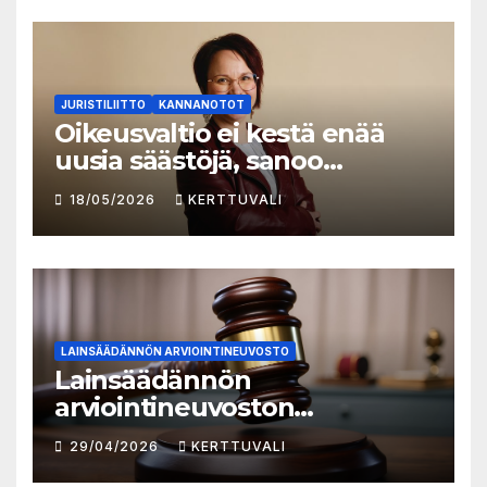
JURISTILIITTO
KANNANOTOT
Oikeusvaltio ei kestä enää
uusia säästöjä, sanoo
Juristiliiton uusi
18/05/2026
KERTTUVALI
toiminnanjohtaja
LAINSÄÄDÄNNÖN ARVIOINTINEUVOSTO
Lainsäädännön
arviointineuvoston
vuosikatsaus 2025:
29/04/2026
KERTTUVALI
lainvalmistelun