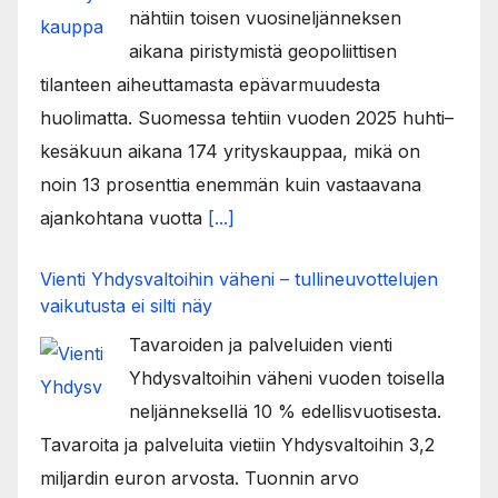
nähtiin toisen vuosineljänneksen
aikana piristymistä geopoliittisen
tilanteen aiheuttamasta epävarmuudesta
huolimatta. Suomessa tehtiin vuoden 2025 huhti–
kesäkuun aikana 174 yrityskauppaa, mikä on
noin 13 prosenttia enemmän kuin vastaavana
ajankohtana vuotta
[...]
Vienti Yhdysvaltoihin väheni – tullineuvottelujen
vaikutusta ei silti näy
Tavaroiden ja palveluiden vienti
Yhdysvaltoihin väheni vuoden toisella
neljänneksellä 10 % edellisvuotisesta.
Tavaroita ja palveluita vietiin Yhdysvaltoihin 3,2
miljardin euron arvosta. Tuonnin arvo