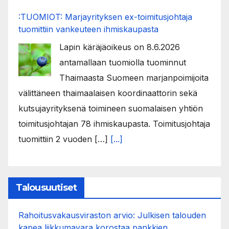
:TUOMIOT: Marjayrityksen ex-toimitusjohtaja
tuomittiin vankeuteen ihmiskaupasta
Lapin käräjäoikeus on 8.6.2026
antamallaan tuomiolla tuominnut
Thaimaasta Suomeen marjanpoimijoita
välittäneen thaimaalaisen koordinaattorin sekä
kutsujayrityksenä toimineen suomalaisen yhtiön
toimitusjohtajan 78 ihmiskaupasta. Toimitusjohtaja
tuomittiin 2 vuoden […]
[...]
Talousuutiset
Rahoitusvakausviraston arvio: Julkisen talouden
kapea liikkumavara korostaa pankkien