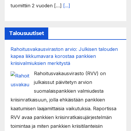
tuomittiin 2 vuoden […]
[...]
Talousuutiset
Rahoitusvakausviraston arvio: Julkisen talouden
kapea liikkumavara korostaa pankkien
kriisivalmiuksien merkitystä
Rahoitusvakausvirasto (RVV) on
julkaissut päivitetyn arvion
suomalaispankkien valmiudesta
kriisinratkaisuun, jolla ehkäistään pankkien
kaatumisen laajamittaisia vaikutuksia. Raportissa
RVV avaa pankkien kriisinratkaisujärjestelmän
toimintaa ja miten pankkien kriisitilanteisiin