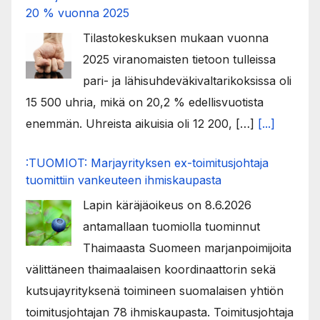
20 % vuonna 2025
Tilastokeskuksen mukaan vuonna
2025 viranomaisten tietoon tulleissa
pari- ja lähisuhdeväkivaltarikoksissa oli
15 500 uhria, mikä on 20,2 % edellisvuotista
enemmän. Uhreista aikuisia oli 12 200, […]
[...]
:TUOMIOT: Marjayrityksen ex-toimitusjohtaja
tuomittiin vankeuteen ihmiskaupasta
Lapin käräjäoikeus on 8.6.2026
antamallaan tuomiolla tuominnut
Thaimaasta Suomeen marjanpoimijoita
välittäneen thaimaalaisen koordinaattorin sekä
kutsujayrityksenä toimineen suomalaisen yhtiön
toimitusjohtajan 78 ihmiskaupasta. Toimitusjohtaja