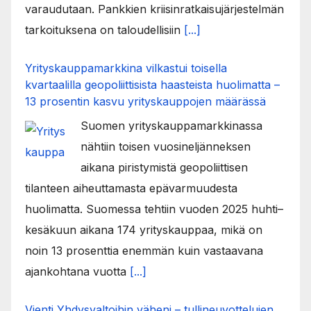
varaudutaan. Pankkien kriisinratkaisujärjestelmän
tarkoituksena on taloudellisiin
[...]
Yrityskauppamarkkina vilkastui toisella
kvartaalilla geopoliittisista haasteista huolimatta –
13 prosentin kasvu yrityskauppojen määrässä
Suomen yrityskauppamarkkinassa
nähtiin toisen vuosineljänneksen
aikana piristymistä geopoliittisen
tilanteen aiheuttamasta epävarmuudesta
huolimatta. Suomessa tehtiin vuoden 2025 huhti–
kesäkuun aikana 174 yrityskauppaa, mikä on
noin 13 prosenttia enemmän kuin vastaavana
ajankohtana vuotta
[...]
Vienti Yhdysvaltoihin väheni – tullineuvottelujen