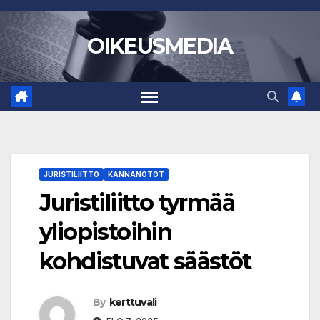
Skip
to
OIKEUSMEDIA
content
JURISTILIITTO
KANNANOTOT
Juristiliitto tyrmää
yliopistoihin
kohdistuvat säästöt
By
kerttuvali