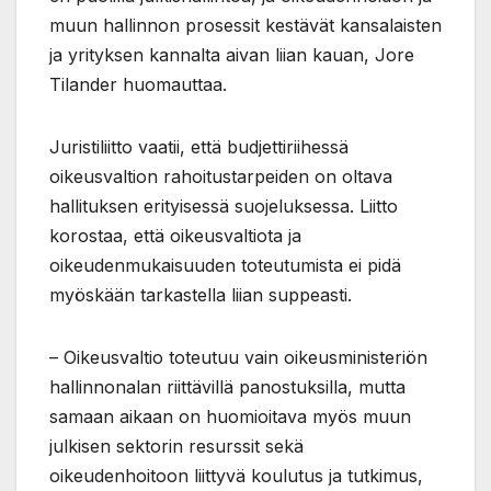
muun hallinnon prosessit kestävät kansalaisten
ja yrityksen kannalta aivan liian kauan, Jore
Tilander huomauttaa.
Juristiliitto vaatii, että budjettiriihessä
oikeusvaltion rahoitustarpeiden on oltava
hallituksen erityisessä suojeluksessa. Liitto
korostaa, että oikeusvaltiota ja
oikeudenmukaisuuden toteutumista ei pidä
myöskään tarkastella liian suppeasti.
– Oikeusvaltio toteutuu vain oikeusministeriön
hallinnonalan riittävillä panostuksilla, mutta
samaan aikaan on huomioitava myös muun
julkisen sektorin resurssit sekä
oikeudenhoitoon liittyvä koulutus ja tutkimus,