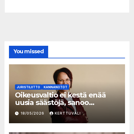
You missed
JURISTILIITTO
KANNANOTOT
Oikeusvaltio ei kestä enää
uusia säästöjä, sanoo
Juristiliiton uusi
18/05/2026
KERTTUVALI
toiminnanjohtaja