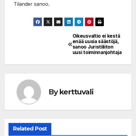
Tilander sanoo.
Oikeusvaltio ei kestä
Artikkelien
enää uusia säästöjä,
sanoo Juristiliiton
selaus
uusi toiminnanjohtaja
By
kerttuvali
Related Post