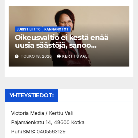
JURISTILIITTO
KANNANOTOT
Oikeusvaltio ei kestä enää
uusia säästöjä, sanoo
Juristiliiton uusi
TOUKO 18, 2026
KERTTUVALI
toiminnanjohtaja
YHTEYSTIEDOT:
Victoria Media / Kerttu Vali
Pajamäenkatu 14, 48600 Kotka
Puh/SMS: 0405563129