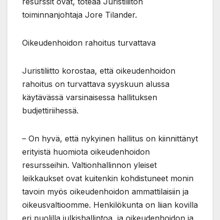
resurssit ovat, toteaa Juristiliiton
toiminnanjohtaja Jore Tilander.
Oikeudenhoidon rahoitus turvattava
Juristiliitto korostaa, että oikeudenhoidon
rahoitus on turvattava syyskuun alussa
käytävässä varsinaisessa hallituksen
budjettiriihessä.
– On hyvä, että nykyinen hallitus on kiinnittänyt
erityistä huomiota oikeudenhoidon
resursseihin. Valtionhallinnon yleiset
leikkaukset ovat kuitenkin kohdistuneet monin
tavoin myös oikeudenhoidon ammattilaisiin ja
oikeusvaltioomme. Henkilökunta on liian kovilla
eri puolilla julkishallintoa, ja oikeudenhoidon ja