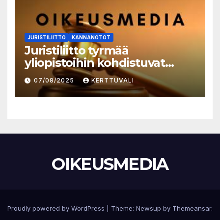
JURISTILIITTO
KANNANOTOT
Juristiliitto tyrmää
yliopistoihin kohdistuvat
säästöt
07/08/2025
KERTTUVALI
OIKEUSMEDIA
Proudly powered by WordPress
|
Theme:
Newsup
by
Themeansar
.