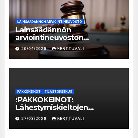
LAINSÄÄDÄNNÖN ARVIOINTINEUVOSTO
Lainsäädännön
arviointineuvoston
vuosikatsaus 2025:
29/04/2026
KERTTUVALI
lainvalmistelun
vaikutusarvioinnin taso
parantunut
PAKKOKEINOT
TILASTOKESKUS
:PAKKOKEINOT:
Lähestymiskieltojen
määrässä huomattavaa
27/03/2026
KERTTUVALI
kasvua vuonna 2025