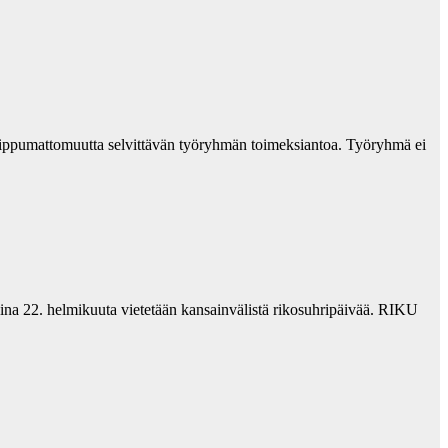
en riippumattomuutta selvittävän työryhmän toimeksiantoa. Työryhmä ei
na 22. helmikuuta vietetään kansainvälistä rikosuhripäivää. RIKU