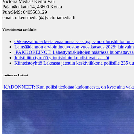
Victoria Media / Kerttu Vali
Pajamäenkatu 14, 48600 Kotka
Puh/SMS: 0405563129
email: oikeusmedia(@)victoriamedia.fi
Viimeisimmät artikkelit
Oikeusvaltio ei kestä enää uusia säästöjä, sanoo Juristiliiton uu
Lainsäädännön arviointineuvoston vuosikatsaus 2025: lainvalmi
:PAKKOKEINOT: Lähestymiskieltojen määrässä huomattavaa
Juristiliitto tyrmää yliopistoihin kohdistuvat säästöt
Kiinteistöyhtiö Lakeasta jätettiin keskiviikkona poliisille 235 uu
Kotimaan Uutiset
:KADONNEET: Kun poliisi tiedottaa kadonneesta, on kyse aina vakav