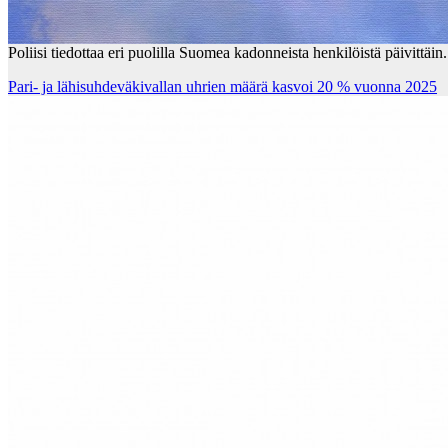
Poliisi tiedottaa eri puolilla Suomea kadonneista henkilöistä päivittäin
Pari- ja lähisuhdeväkivallan uhrien määrä kasvoi 20 % vuonna 2025