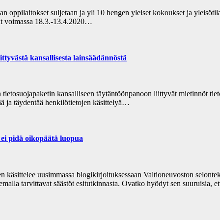
 oppilaitokset suljetaan ja yli 10 hengen yleiset kokoukset ja yleisöti
at voimassa 18.3.-13.4.2020…
ittyvästä kansallisesta lainsäädännöstä
ietosuojapaketin kansalliseen täytäntöönpanoon liittyvät mietinnöt tie
ä ja täydentää henkilötietojen käsittelyä…
 ei pidä oikopäätä luopua
 käsittelee uusimmassa blogikirjoituksessaan Valtioneuvoston selonteko
alla tarvittavat säästöt esitutkinnasta. Ovatko hyödyt sen suuruisia, 