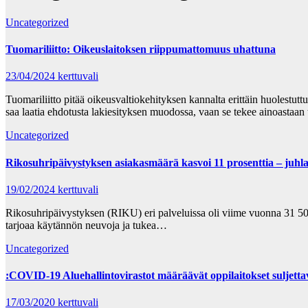
Uncategorized
Tuomariliitto: Oikeuslaitoksen riippumattomuus uhattuna
23/04/2024
kerttuvali
Tuomariliitto pitää oikeusvaltiokehityksen kannalta erittäin huolestut
saa laatia ehdotusta lakiesityksen muodossa, vaan se tekee ainoastaan
Uncategorized
Rikosuhripäivystyksen asiakasmäärä kasvoi 11 prosenttia – juh
19/02/2024
kerttuvali
Rikosuhripäivystyksen (RIKU) eri palveluissa oli viime vuonna 31 50
tarjoaa käytännön neuvoja ja tukea…
Uncategorized
:COVID-19 Aluehallintovirastot määräävät oppilaitokset suljettava
17/03/2020
kerttuvali