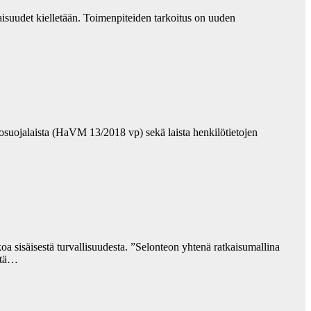
laisuudet kielletään. Toimenpiteiden tarkoitus on uuden
tosuojalaista (HaVM 13/2018 vp) sekä laista henkilötietojen
a sisäisestä turvallisuudesta. ”Selonteon yhtenä ratkaisumallina
että…