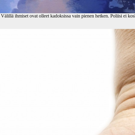
. Välillä ihmiset ovat olleet kadoksissa vain pienen hetken. Poliisi ei k