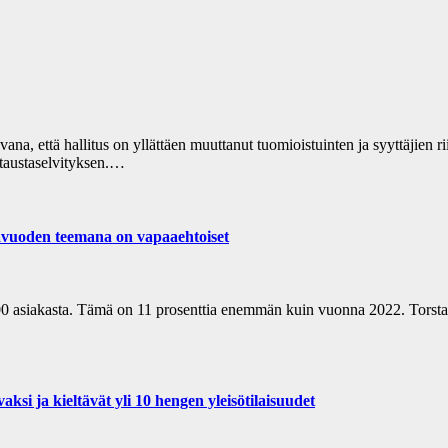
tuvana, että hallitus on yllättäen muuttanut tuomioistuinten ja syyttäji
 taustaselvityksen.…
lavuoden teemana on vapaaehtoiset
0 asiakasta. Tämä on 11 prosenttia enemmän kuin vuonna 2022. Torstai
ksi ja kieltävät yli 10 hengen yleisötilaisuudet