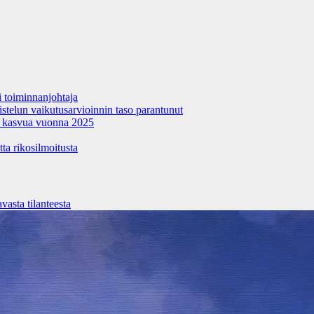
si toiminnanjohtaja
stelun vaikutusarvioinnin taso parantunut
 kasvua vuonna 2025
tta rikosilmoitusta
asta tilanteesta