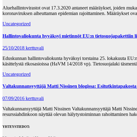
Aluehallintovirastot ovat 17.3.2020 antaneet määräykset, joiden mukaan
koronaviruksen aiheuttaman epidemian rajoittaminen. Määräykset ov
Uncategorized
Hallintovaliokunta hyväksyi mietinnöt EU:n tietosuojapakettiin li
25/10/2018
kerttuvali
Eduskunnan hallintovaliokunta hyväksyi torstaina 25. lokakuuta EU:n t
käsittelystä rikosasioissa (HaVM 14/2018 vp). Tietosuojalaki täsmentä
Uncategorized
Valtakunnansyyttäjä Matti Nissinen blogissa: Esitutkintapakosta
07/09/2016
kerttuvali
Valtakunnansyyttäjä Matti Nissinen Valtakunnansyyttäjä Matti Nissinen
resurssiahdinkoon näyttää olevan hälytystoiminnan rahoittaminen hakem
YHTEYSTIEDOT: