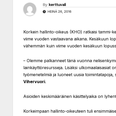
By
kerttuvali
HEINÄ 26, 2016
Korkein hallinto-oikeus (KHO) ratkaisi tammi-
viime vuoden vastaavana aikana. Kesäkuun lopu
vähemmän kuin viime vuoden kesäkuun lopussa
– Olemme palkanneet tänä vuonna nelisenkymment
lainkäyttöresursseja. Lisäksi ulkomaalaisasiat 
työmenetelmiä ja luoneet uusia toimintatapoja
Vihervuori
.
Asioiden keskimääräinen käsittelyaika on lyhen
Korkeimpaan hallinto-oikeuteen tuli ensimmäisen