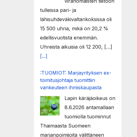
viranomaisten tietoon
tulleissa pari- ja
lähisuhdeväkivaltarikoksissa oli
15 500 uhria, mikä on 20,2 %
edellisvuotista enemmän.
Uhreista aikuisia oli 12 200, […]
[...]
:TUOMIOT: Marjayrityksen ex-
toimitusjohtaja tuomittiin
vankeuteen ihmiskaupasta
Lapin käräjäoikeus on
8.6.2026 antamallaan
tuomiolla tuominnut
Thaimaasta Suomeen
marjanpoimijoita välittäneen