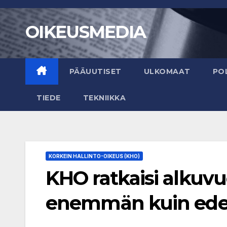
Skip
to
OIKEUSMEDIA
content
PÄÄUUTISET
ULKOMAAT
POL
TIEDE
TEKNIIKKA
KORKEIN HALLINTO-OIKEUS (KHO)
KHO ratkaisi alkuvu
enemmän kuin ede