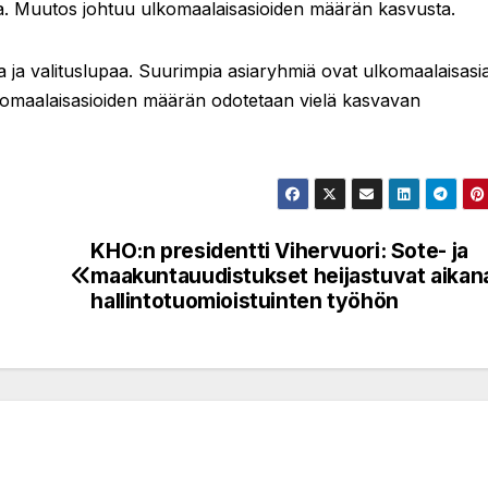
. Muutos johtuu ulkomaalaisasioiden määrän kasvusta.
a ja valituslupaa. Suurimpia asiaryhmiä ovat ulkomaalaisasia
lkomaalaisasioiden määrän odotetaan vielä kasvavan
KHO:n presidentti Vihervuori: Sote- ja
maakuntauudistukset heijastuvat aikan
hallintotuomioistuinten työhön