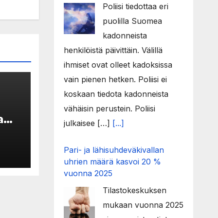
Poliisi tiedottaa eri
puolilla Suomea
kadonneista
henkilöistä päivittäin. Välillä
ihmiset ovat olleet kadoksissa
vain pienen hetken. Poliisi ei
koskaan tiedota kadonneista
vähäisin perustein. Poliisi
a
julkaisee […]
[...]
Pari- ja lähisuhdeväkivallan
i
uhrien määrä kasvoi 20 %
vuonna 2025
Tilastokeskuksen
mukaan vuonna 2025