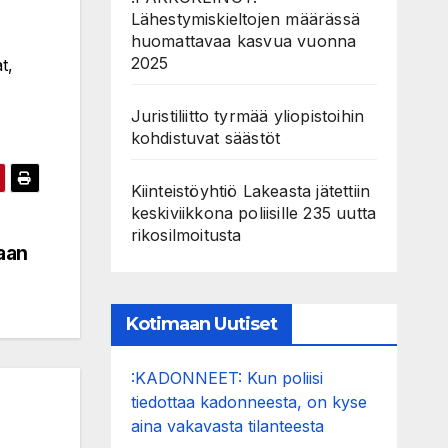
Lähestymiskieltojen määrässä
huomattavaa kasvua vuonna
2025
t,
Juristiliitto tyrmää yliopistoihin
kohdistuvat säästöt
Kiinteistöyhtiö Lakeasta jätettiin
keskiviikkona poliisille 235 uutta
rikosilmoitusta
aan
Kotimaan Uutiset
:KADONNEET: Kun poliisi
tiedottaa kadonneesta, on kyse
aina vakavasta tilanteesta