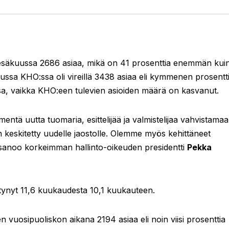
kesäkuussa 2686 asiaa, mikä on 41 prosenttia enemmän kui
ssa KHO:ssa oli vireillä 3438 asiaa eli kymmenen prosentt
, vaikka KHO:een tulevien asioiden määrä on kasvanut.
ä uutta tuomaria, esittelijää ja valmistelijaa vahvistama
on keskitetty uudelle jaostolle. Olemme myös kehittäneet
, sanoo korkeimman hallinto-oikeuden presidentti
Pekka
tynyt 11,6 kuukaudesta 10,1 kuukauteen.
 vuosipuoliskon aikana 2194 asiaa eli noin viisi prosenttia