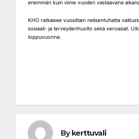
enemmän kuin viime vuoden vastaavana aikana
KHO ratkaisee vuosittain nelisentuhatta valitust
sosiaali- ja terveydenhuolto sekä veroasiat. U
loppuvuonna.
Artikkelien
selaus
By
kerttuvali