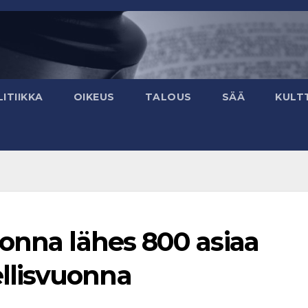
ITIIKKA
OIKEUS
TALOUS
SÄÄ
KULT
onna lähes 800 asiaa
llisvuonna