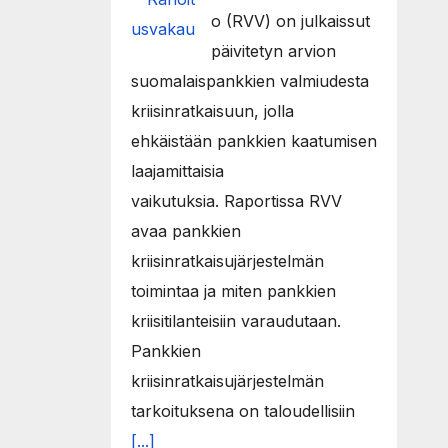
o (RVV) on julkaissut
päivitetyn arvion
suomalaispankkien valmiudesta
kriisinratkaisuun, jolla
ehkäistään pankkien kaatumisen
laajamittaisia
vaikutuksia. Raportissa RVV
avaa pankkien
kriisinratkaisujärjestelmän
toimintaa ja miten pankkien
kriisitilanteisiin varaudutaan.
Pankkien
kriisinratkaisujärjestelmän
tarkoituksena on taloudellisiin
[...]