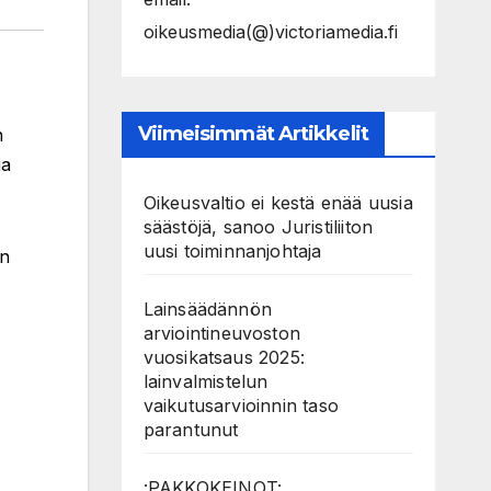
oikeusmedia(@)victoriamedia.fi
Viimeisimmät Artikkelit
n
ia
Oikeusvaltio ei kestä enää uusia
säästöjä, sanoo Juristiliiton
uusi toiminnanjohtaja
an
Lainsäädännön
arviointineuvoston
vuosikatsaus 2025:
lainvalmistelun
vaikutusarvioinnin taso
parantunut
:PAKKOKEINOT: